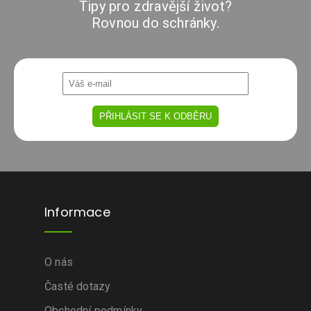
Tipy pro zdravější život?
Rovnou do schránky.
Informace
O nás
Časté dotazy
Obchodní podmínky