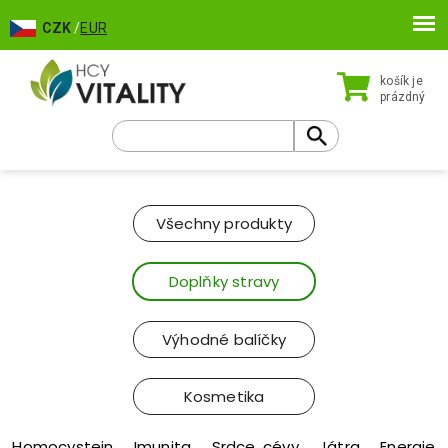
CZK
/
EUR
košík je
prázdný
Všechny produkty
Doplňky stravy
Výhodné balíčky
Kosmetika
Homocystein
Imunita
Srdce, cévy
Játra
Energie